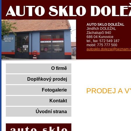
AUTO SKLO DOLEŽAL
Jindřich DOLEŽAL
Záchalupčí 940
686 04 Kunovice
tel., fax: 572 549 187
mobil: 775 777 500
autosklo.dolezal@seznam.
O firmě
PR
Doplňkový prodej
PRODEJ A V
Fotogalerie
Kontakt
prodej a mon
při splnění
Úvodní strana
tónování aut
opravy oček,
prodej autob