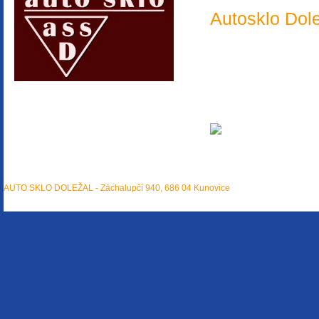
Autosklo Dole
Generali Čes
Allianz
Direct pojišť
spolupracuje
AUTO SKLO DOLEŽAL - Záchalupčí 940, 686 04 Kunovice